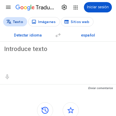
Traductor
Iniciar sesión
Texto
Imágenes
Sitios web
Tipos de traducción
Traducción de texto
Detectar idioma
español
Texto original
Resultados de traducción
Enviar comentarios
Paneles laterales